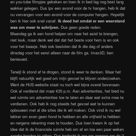
en you-tube filmpjes gekeken en toen ik in bed lag nog best lang
wakker gelegen. Dus ipv een avond voor de tv hangen, heb ik dat
nu vervangen voor een avond voor de computer hangen. Hopelijk
ben ik hier ook snel vanaf.
Ik deed het omdat er een weerstand
was om meer te schrijven.
Dus geen goede reden.
Maandag ga ik een hond helpen om naar het asiel te brengen,
niet leuk, maar denk wel dat dat het beste voor hem is en ook
voor het baasje. Heb ook besloten dat ik die dag of anders
dinsdag voor het eerst alleen naar de film ga. Imax3D, ben
benieuwd.
Terwijl ik stond af te drogen, stond ik weer te denken. Maar het
blijft natuurlijk wel goed om mijn gevoel te blijven onderzoeken.
Want de HUS-website staat nu toch wel bijna overal bovenaan.
Ook al verdiend dat maar €35 p.m. Aan advertenties, het bied nu
wel ruimte om advertenties toe te laten en daar wat extra mee te
verdienen. Ook heb ik nog steeds het gevoel wat te kunnen
opbouwen met al die sites die ik wil maken. Ook vind ik nu wel
lekker om even geen hond te hebben en alle vrijheid te hebben
en nergens rekening mee te houden. Dus toen kwam ik op het
idee dat ik de financiele ruimte heb om af en toe een paar weken
zonder honden te zitten. Dus bedacht ik me om gewoon om de 2-