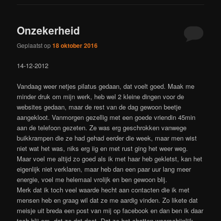
Onzekerheid
Geplaatst op
18 oktober 2016
14-12-2012
Vandaag weer netjes pilatus gedaan, dat voelt goed. Maak me
minder druk om mijn werk, heb wel 2 kleine dingen voor de
websites gedaan, maar de rest van de dag gewoon beetje
aangekloot. Vanmorgen gezellig met een goede vriendin 45min
aan de telefoon gezeten. Ze was erg geschrokken vanwege
buikkrampen die ze had gehad eerder die week, maar men wist
niet wat het was, niks erg iig en met rust ging het weer weg.
Maar voel me altijd zo goed als ik met haar heb gekletst, kan het
eigenlijk niet verklaren, maar heb dan een paar uur lang meer
energie, voel me helemaal vrolijk en ben gewoon blij.
Merk dat ik toch veel waarde hecht aan contacten die ik met
mensen heb en graag wil dat ze me aardig vinden. Zo likete dat
meisje uit breda een post van mij op facebook en dan ben ik daar
toch blij om, dat ze dat doet. Dat ze het chatten waarschijnlijk