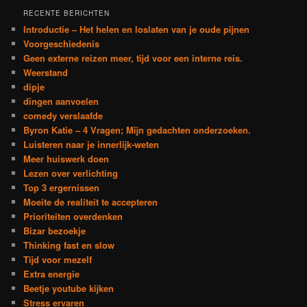
k
RECENTE BERICHTEN
e
Introductie – Het helen en loslaten van je oude pijnen
n
Voorgeschiedenis
Geen externe reizen meer, tijd voor een interne reis.
Weerstand
dipje
dingen aanvoelen
comedy verslaafde
Byron Katie – 4 Vragen; Mijn gedachten onderzoeken.
Luisteren naar je innerlijk-weten
Meer huiswerk doen
Lezen over verlichting
Top 3 ergernissen
Moeite de realiteit te accepteren
Prioriteiten overdenken
Bizar bezoekje
Thinking fast en slow
Tijd voor mezelf
Extra energie
Beetje youtube kijken
Stress ervaren