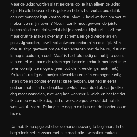
Maar gelukkig worden slaat nergens op, je kan alleen gelukkig
zijn. Na alle boeken die ik gelezen heb is het verbazend dat ik
aan dat concept blijft vasthouden. Moet ik hard werken om wat te
maken van mijn leven ? Nee, maar ik moet gewoon de juiste
balans vinden en dat vereist dat je constant bijstuurt. Ik zit me
maar druk te maken over mijn schema en geld verdienen en
gelukkig worden, terwijl het antwoord onder mijn neus ligt. Mijn
doel is altijd geweest om geld te verdienen met de beurs, dus dat
is nog steeds mijn doel. Maar ik had iets nodig om erbij te doen,
iets dat elke maand de rekeningen betaald zodat ik niet hoef in te
teren op mijn vermogen. (een fout die ik eerder gemaakt heb) .
Zo kan ik rustig de kansjes afwachten en mijn vermogen rustig
laten groeien zonder er haast bij te hebben. Dat heb ik eerst
gedaan met mijn hondenuitlaatservice, maar de druk dat je elke
dag moet wandelen, niet weg kan wanneer ik wilde en het feit dat
ik zo moe was elke dag na het werk, zorgde ervoor dat het niet
was wat ik zocht. Te lang elke dag in die bus om de honden op te
halen.
Dat heb ik nu opgelost door de hondenopvang te beginnen. In het
begin leek het te zwaar met alle meditatie , websites maken,