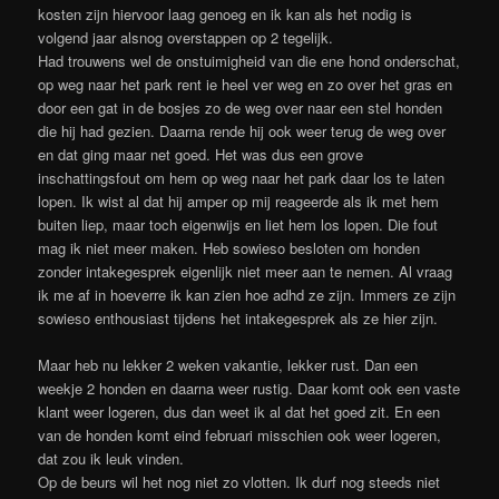
kosten zijn hiervoor laag genoeg en ik kan als het nodig is
volgend jaar alsnog overstappen op 2 tegelijk.
Had trouwens wel de onstuimigheid van die ene hond onderschat,
op weg naar het park rent ie heel ver weg en zo over het gras en
door een gat in de bosjes zo de weg over naar een stel honden
die hij had gezien. Daarna rende hij ook weer terug de weg over
en dat ging maar net goed. Het was dus een grove
inschattingsfout om hem op weg naar het park daar los te laten
lopen. Ik wist al dat hij amper op mij reageerde als ik met hem
buiten liep, maar toch eigenwijs en liet hem los lopen. Die fout
mag ik niet meer maken. Heb sowieso besloten om honden
zonder intakegesprek eigenlijk niet meer aan te nemen. Al vraag
ik me af in hoeverre ik kan zien hoe adhd ze zijn. Immers ze zijn
sowieso enthousiast tijdens het intakegesprek als ze hier zijn.
Maar heb nu lekker 2 weken vakantie, lekker rust. Dan een
weekje 2 honden en daarna weer rustig. Daar komt ook een vaste
klant weer logeren, dus dan weet ik al dat het goed zit. En een
van de honden komt eind februari misschien ook weer logeren,
dat zou ik leuk vinden.
Op de beurs wil het nog niet zo vlotten. Ik durf nog steeds niet