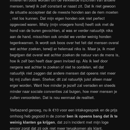
mensen, terwijl ik zelf constant er naast zit. Dat ik niet gewoon
de situatie accepteer dat de meeste honden aan de riem moeten
, niet los kunnen. Dat mijn eigen honden ook niet perfect
opgevoed waren. Misty (mijn vroegere hond) heeft ook met de
hond van de buren gevochten, al was er verder natuurlijk niks
aan de hand, misschien ook omdat we verder weinig honden
tegenkwamen. Ik wordt ook boos over het feit dat mensen overal
wat achter zoeken, terwijl er helemaal niks is. Maar ja, ik moet
begrijpen dat overal wat achter zoeken de natuur van de mens is,
hoe ik zelf ben heeft daar geen invloed op. Als ik leef door
nergens wat achter te zoeken of niet te oordelen, wil dat
natuurlijk niet zeggen dat andere mensen dat opeens niet meer
bij mij zullen doen. Sterker, dit zal natuurlijk juist alleen maar
erger worden. Want hoe minder je jezelf zal verraden en steeds
minder naar sociale conventies zal buigen, hoe meer mensen je
zullen veroordelen. Dat is nou eenmaal de realiteit.
Verbazend genoeg, nu ik €10 voor een intakegesprek en de prijs
omhoog heb gegooid in de zomer
ben ik opeens bang dat ik te
weinig klanten ga krijgen
, dat zo’n incident met mijn loge
ervoor zorgt dat zij ook niet meer terugkomen als klant.