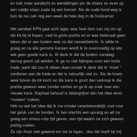
en met meer aandacht en wandelingen ipv de stress en even op
een veldje staan zoals bij een kennel. Als de oude hond weg is
kan de reu ook nog een week de hele dag in de huiskamer.
Het aandeel KPN gaat echt lager, was heel dom van mij om op
die €4 bij te kopen, veel te grote positie en er was helemaal geen
teken dat er een bodem was na dat nieuwsbericht. Ik wilde te
graag en na alle gemiste kansen wordt ik te overmoedig op iets
wat geen goede kans is. Al denk ik dat de bodem vandaag
alsnog gezet zal worden. Ik ga nu niet bijkopen voor een korte
trade, want dat zou ik alleen doen omdat ik denk dat ik “moet “
verdienen aan de trade en dat is natuurlijk niet zo. Als de koers
weer boven de €4 komt en die kans is groot dan verkoop ik die
positie gewoon weer zonder verlies en ga ik op zoek naar een
nieuwe kans. Kapitaal behoud is belangrijker dan het idee winst
“moeten” maken.
Heb nu wel het idee dat ik me minder verantwoordelijk voel voor
het geluk van de honden. Ik ben slechts een opvang en wil ze
graag een stress-vrije tijd geven, een tijd waarin ze zich gewoon
prettig voelen.
Ze zijn thuis niet gewend om los te lopen , dus dat hoeft bij mij