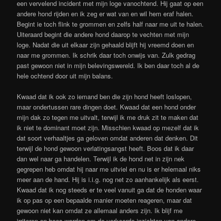
een vervelend incident met mijn loge vanochtend. Hij gaat op een
andere hond rijden en ik zeg er wat van en wil hem eraf halen.
Begint ie toch flink te grommen en zelfs half naar me uit te halen.
Uiteraard begint die andere hond daarop te vechten met mijn
loge. Nadat die uit elkaar zijn gehaald blijft hij vreemd doen en
naar me grommen. Ik schrik daar toch onwijs van. Zulk gedrag
past gewoon niet in mijn belevingswereld. Ik ben daar toch al de
hele ochtend door uit mijn balans.
Kwaad dat ik ook zo iemand ben die zijn hond heeft loslopen,
maar ondertussen rare dingen doet. Kwaad dat een hond onder
mijn dak zo tegen me uitvalt, terwijl ik me druk zit te maken dat
ik niet te dominant moet zijn. Misschien kwaad op mezelf dat ik
dat soort verhaaltjes ga geloven omdat anderen dat denken. Dit
terwijl de hond gewoon verlatingsangst heeft. Boos dat ik daar
dan wel naar ga handelen. Terwijl ik de hond net in zijn nek
gegrepen heb omdat hij naar me uitviel en nu is er helemaal niks
meer aan de hand. Hij is i.i.g. nog net zo aanhankelijk als eerst.
Kwaad dat ik nog steeds er te veel vanuit ga dat de honden waar
ik op pas op een bepaalde manier moeten reageren, maar dat
gewoon niet kan omdat ze allemaal anders zijn. Ik blijf me
irriteren en boos worden om de verkeerde inzichten van andere