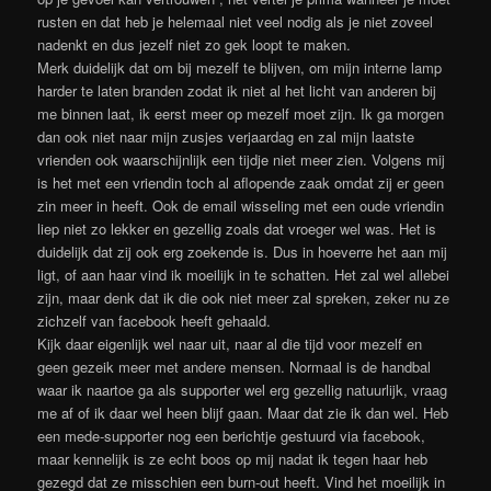
rusten en dat heb je helemaal niet veel nodig als je niet zoveel
nadenkt en dus jezelf niet zo gek loopt te maken.
Merk duidelijk dat om bij mezelf te blijven, om mijn interne lamp
harder te laten branden zodat ik niet al het licht van anderen bij
me binnen laat, ik eerst meer op mezelf moet zijn. Ik ga morgen
dan ook niet naar mijn zusjes verjaardag en zal mijn laatste
vrienden ook waarschijnlijk een tijdje niet meer zien. Volgens mij
is het met een vriendin toch al aflopende zaak omdat zij er geen
zin meer in heeft. Ook de email wisseling met een oude vriendin
liep niet zo lekker en gezellig zoals dat vroeger wel was. Het is
duidelijk dat zij ook erg zoekende is. Dus in hoeverre het aan mij
ligt, of aan haar vind ik moeilijk in te schatten. Het zal wel allebei
zijn, maar denk dat ik die ook niet meer zal spreken, zeker nu ze
zichzelf van facebook heeft gehaald.
Kijk daar eigenlijk wel naar uit, naar al die tijd voor mezelf en
geen gezeik meer met andere mensen. Normaal is de handbal
waar ik naartoe ga als supporter wel erg gezellig natuurlijk, vraag
me af of ik daar wel heen blijf gaan. Maar dat zie ik dan wel. Heb
een mede-supporter nog een berichtje gestuurd via facebook,
maar kennelijk is ze echt boos op mij nadat ik tegen haar heb
gezegd dat ze misschien een burn-out heeft. Vind het moeilijk in