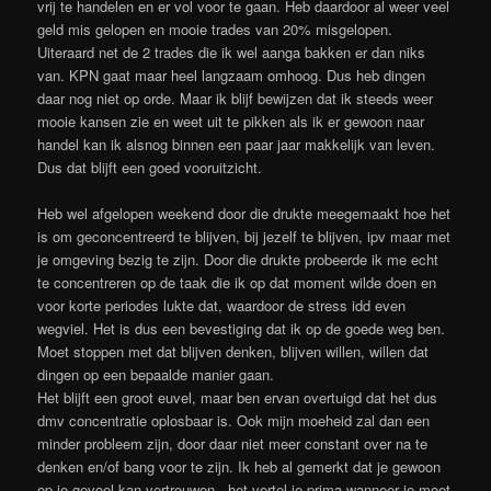
vrij te handelen en er vol voor te gaan. Heb daardoor al weer veel
geld mis gelopen en mooie trades van 20% misgelopen.
Uiteraard net de 2 trades die ik wel aanga bakken er dan niks
van. KPN gaat maar heel langzaam omhoog. Dus heb dingen
daar nog niet op orde. Maar ik blijf bewijzen dat ik steeds weer
mooie kansen zie en weet uit te pikken als ik er gewoon naar
handel kan ik alsnog binnen een paar jaar makkelijk van leven.
Dus dat blijft een goed vooruitzicht.
Heb wel afgelopen weekend door die drukte meegemaakt hoe het
is om geconcentreerd te blijven, bij jezelf te blijven, ipv maar met
je omgeving bezig te zijn. Door die drukte probeerde ik me echt
te concentreren op de taak die ik op dat moment wilde doen en
voor korte periodes lukte dat, waardoor de stress idd even
wegviel. Het is dus een bevestiging dat ik op de goede weg ben.
Moet stoppen met dat blijven denken, blijven willen, willen dat
dingen op een bepaalde manier gaan.
Het blijft een groot euvel, maar ben ervan overtuigd dat het dus
dmv concentratie oplosbaar is. Ook mijn moeheid zal dan een
minder probleem zijn, door daar niet meer constant over na te
denken en/of bang voor te zijn. Ik heb al gemerkt dat je gewoon
op je gevoel kan vertrouwen , het vertel je prima wanneer je moet