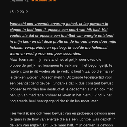
18 oktober 2016
15-12-2012
Vannacht een vreemde ervaring gehad. Ik lag gewoon te
slapen in bed toen ik opeens een soort van hik had. Het
voelde als dat er opeens een luchtbel van energie ontstond
in mijn kern en dat deze plofte en de inhoud ervan door mijn
lichaam verspreidde en opsteeg. Ik voelde me helemaal
warm en vredig voor een paar seconden.
Maar toen nam mijn verstand het al gelijk weer over, die
probeerde gelijk het fenomeen te verklaren. Het begon gelijk te
ratelen: zou je dit voelen als je verlicht bent ? Zal op die manier
je denken worden uitgeschakeld ? Dit zorgde tegelijkertijd voor
een beangstigend gevoel. Ondanks dat ik dus constant bewust
probeer te worden hoe destructief je gedachten zijn en ook met
behulp van meditatie probeer te leven in het hiernu, vind ik het
nog steeds heel beangstigend dat ik dit los moet laten.
Hier werd ik me ook weer bewust van en probeerde gewoon mee
te gaan in de flow van energie die als een luchtbel was geploft in
de kern van mijzelf. Dit lukte maar half, mijn denken is gewoon