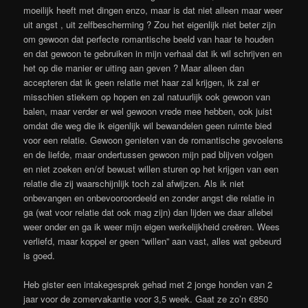
moeilijk heeft met dingen enzo, maar is dat niet alleen maar weer
uit angst , uit zelfbescherming ? Zou het eigenlijk niet beter zijn
om gewoon dat perfecte romantische beeld van haar te houden
en dat gewoon te gebruiken in mijn verhaal dat ik wil schrijven en
het op die manier er uiting aan geven ? Maar alleen dan
accepteren dat ik geen relatie met haar zal krijgen, ik zal er
misschien stiekem op hopen en zal natuurlijk ook gewoon van
balen, maar verder er wel gewoon vrede mee hebben, ook juist
omdat die weg die ik eigenlijk wil bewandelen geen ruimte bied
voor een relatie. Gewoon genieten van de romantische gevoelens
en de liefde, maar ondertussen gewoon mijn pad blijven volgen
en niet zoeken en/of bewust willen sturen op het krijgen van een
relatie die zij waarschijnlijk toch zal afwijzen. Als ik niet
onbevangen en onbevooroordeeld en zonder angst die relatie in
ga (wat voor relatie dat ook mag zijn) dan lijden we daar allebei
weer onder en ga ik weer mijn eigen werkelijkheid creëren. Wees
verliefd, maar koppel er geen “willen” aan vast, alles wat gebeurd
is goed.
Heb gister een intakegesprek gehad met 2 jonge honden van 2
jaar voor de zomervakantie voor 3,5 week. Gaat ze zo’n €850