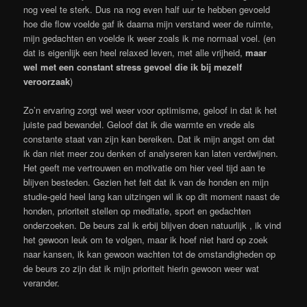
nog veel te sterk. Dus na nog even half uur te hebben gevoeld
hoe die flow voelde gaf ik daarna mijn verstand weer de ruimte,
mijn gedachten en voelde ik weer zoals ik me normaal voel. (en
dat is eigenlijk een heel relaxed leven, met alle vrijheid,
maar
wel met een constant stress gevoel die ik bij mezelf
veroorzaak
)
Zo’n ervaring zorgt wel weer voor optimisme, geloof in dat ik het
juiste pad bewandel. Geloof dat ik die warmte en vrede als
constante staat van zijn kan bereiken. Dat ik mijn angst om dat
ik dan niet meer zou denken of analyseren kan laten verdwijnen.
Het geeft me vertrouwen en motivatie om hier veel tijd aan te
blijven besteden. Gezien het feit dat ik van de honden en mijn
studie-geld heel lang kan uitzingen wil ik op dit moment naast de
honden, prioriteit stellen op meditatie, sport en gedachten
onderzoeken. De beurs zal ik erbij blijven doen natuurlijk , ik vind
het gewoon leuk om te volgen, maar ik hoef niet hard op zoek
naar kansen, ik kan gewoon wachten tot de omstandigheden op
de beurs zo zijn dat ik mijn prioriteit hierin gewoon weer wat
verander.