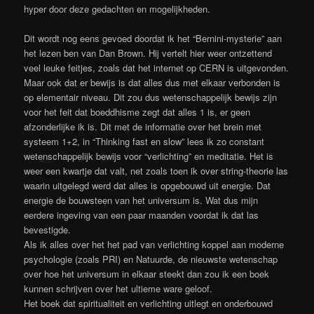
hyper door deze gedachten en mogelijkheden.
Dit wordt nog eens gevoed doordat ik het “Bernini-mysterie” aan
het lezen ben van Dan Brown. Hij vertelt hier weer ontzettend
veel leuke feitjes, zoals dat het internet op CERN is uitgevonden.
Maar ook dat er bewijs is dat alles dus met elkaar verbonden is
op elementair niveau. Dit zou dus wetenschappelijk bewijs zijn
voor het feit dat boeddhisme zegt dat alles 1 is, er geen
afzonderlijke ik is. Dit met de informatie over het brein met
systeem 1+2, in “Thinking fast en slow” lees ik zo constant
wetenschappelijk bewijs voor “verlichting” en meditatie. Het is
weer een kwartje dat valt, net zoals toen ik over string-theorie las
waarin uitgelegd werd dat alles is opgebouwd uit energie. Dat
energie de bouwsteen van het universum is. Wat dus mijn
eerdere ingeving van een paar maanden voordat ik dat las
bevestigde.
Als ik alles over het het pad van verlichting koppel aan moderne
psychologie (zoals PRI) en Natuurde, de nieuwste wetenschap
over hoe het universum in elkaar steekt dan zou ik een boek
kunnen schrijven over het ultieme ware geloof.
Het boek dat spiritualiteit en verlichting uitlegt en onderbouwd