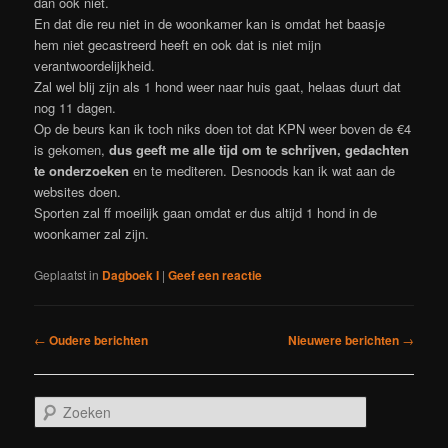
dan ook niet.
En dat die reu niet in de woonkamer kan is omdat het baasje
hem niet gecastreerd heeft en ook dat is niet mijn
verantwoordelijkheid.
Zal wel blij zijn als 1 hond weer naar huis gaat, helaas duurt dat
nog 11 dagen.
Op de beurs kan ik toch niks doen tot dat KPN weer boven de €4
is gekomen,
dus geeft me alle tijd om te schrijven, gedachten
te onderzoeken
en te mediteren. Desnoods kan ik wat aan de
websites doen.
Sporten zal ff moeilijk gaan omdat er dus altijd 1 hond in de
woonkamer zal zijn.
Geplaatst in
Dagboek I
|
Geef een reactie
Berichtnavigatie
←
Oudere berichten
Nieuwere berichten
→
Z
o
e