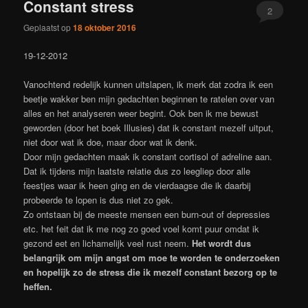
Constant stress
2
Geplaatst op
18 oktober 2016
19-12-2012
Vanochtend redelijk kunnen uitslapen, ik merk dat zodra ik een
beetje wakker ben mijn gedachten beginnen te ratelen over van
alles en het analyseren weer begint. Ook ben ik me bewust
geworden (door het boek Illusies) dat ik constant mezelf uitput,
niet door wat ik doe, maar door wat ik denk.
Door mijn gedachten maak ik constant cortisol of adreline aan.
Dat ik tijdens mijn laatste relatie dus zo leegliep door alle
feestjes waar ik heen ging en de vierdaagse die ik daarbij
probeerde te lopen is dus niet zo gek.
Zo ontstaan bij de meeste mensen een burn-out of depressies
etc. het feit dat ik me nog zo goed voel komt puur omdat ik
gezond eet en lichamelijk veel rust neem.
Het wordt dus
belangrijk om mijn angst om moe te worden te onderzoeken
en hopelijk zo de stress die ik mezelf constant bezorg op te
heffen.