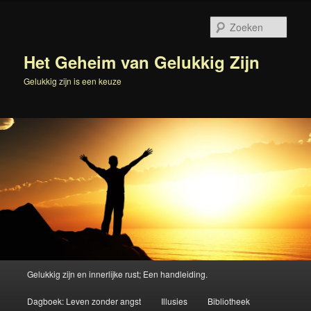
Spring
Spring
naar
naar
Zoek
de
de
primaire
secundaire
Het Geheim van Gelukkig Zijn
inhoud
inhoud
Gelukkig zijn is een keuze
Hoofdmenu
Gelukkig zijn en innerlijke rust; Een handleiding.
Dagboek: Leven zonder angst
Illusies
Bibliotheek