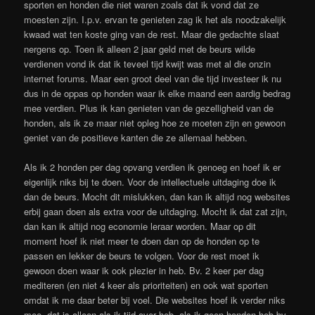
sporten en honden die niet waren zoals dat ik vond dat ze
moesten zijn. I.p.v. ervan te genieten zag ik het als noodzakelijk
kwaad wat ten koste ging van de rest. Maar die gedachte slaat
nergens op. Toen ik alleen 2 jaar geld met de beurs wilde
verdienen vond ik dat ik teveel tijd kwijt was met al die onzin
internet forums. Maar een groot deel van die tijd investeer ik nu
dus in de oppas op honden waar ik elke maand een aardig bedrag
mee verdien. Plus ik kan genieten van de gezelligheid van de
honden, als ik ze maar niet opleg hoe ze moeten zijn en gewoon
geniet van de positieve kanten die ze allemaal hebben.
Als ik 2 honden per dag opvang verdien ik genoeg en hoef ik er
eigenlijk niks bij te doen. Voor de intellectuele uitdaging doe ik
dan de beurs. Mocht dit mislukken, dan kan ik altijd nog websites
erbij gaan doen als extra voor de uitdaging. Mocht ik dat zat zijn,
dan kan ik altijd nog economie leraar worden. Maar op dit
moment hoef ik niet meer te doen dan op de honden op te
passen en lekker de beurs te volgen. Voor de rest moet ik
gewoon doen waar ik ook plezier in heb. Bv. 2 keer per dag
mediteren (en niet 4 keer als prioriteiten) en ook wat sporten
omdat ik me daar beter bij voel. Die websites hoef ik verder niks
mee, dat is alleen als ik tijd over heb, als ik geen honden heb bv.