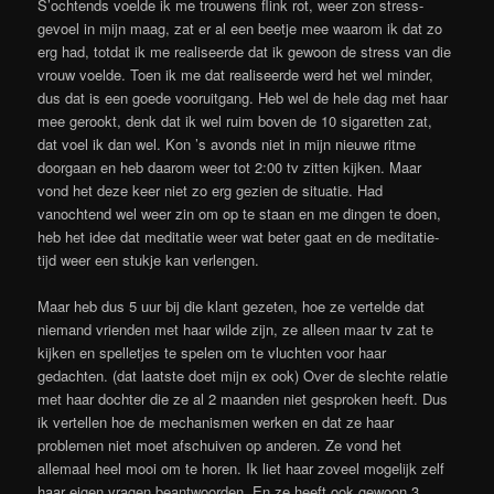
S’ochtends voelde ik me trouwens flink rot, weer zon stress-
gevoel in mijn maag, zat er al een beetje mee waarom ik dat zo
erg had, totdat ik me realiseerde dat ik gewoon de stress van die
vrouw voelde. Toen ik me dat realiseerde werd het wel minder,
dus dat is een goede vooruitgang. Heb wel de hele dag met haar
mee gerookt, denk dat ik wel ruim boven de 10 sigaretten zat,
dat voel ik dan wel. Kon ’s avonds niet in mijn nieuwe ritme
doorgaan en heb daarom weer tot 2:00 tv zitten kijken. Maar
vond het deze keer niet zo erg gezien de situatie. Had
vanochtend wel weer zin om op te staan en me dingen te doen,
heb het idee dat meditatie weer wat beter gaat en de meditatie-
tijd weer een stukje kan verlengen.
Maar heb dus 5 uur bij die klant gezeten, hoe ze vertelde dat
niemand vrienden met haar wilde zijn, ze alleen maar tv zat te
kijken en spelletjes te spelen om te vluchten voor haar
gedachten. (dat laatste doet mijn ex ook) Over de slechte relatie
met haar dochter die ze al 2 maanden niet gesproken heeft. Dus
ik vertellen hoe de mechanismen werken en dat ze haar
problemen niet moet afschuiven op anderen. Ze vond het
allemaal heel mooi om te horen. Ik liet haar zoveel mogelijk zelf
haar eigen vragen beantwoorden. En ze heeft ook gewoon 3