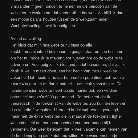
3 maanden ff geen honden te nemen en die perioden aan de
websites te werken om dat verder uit te bouwen. Zo blijft ik dan
een mooie balans houden tussen de 2 werkzaamheden.
Want afwisseling is wat ik nodig heb.
Avond aanvulling:
Het blijkt dat mijn hus-website nu bijna op alle
zoektermen/plaatsen bovenaan in google staat en heb besloten
om het nu mogelijk te maken voor hussen om op de website te
adverteren. Voorlopig zal ik niemand actief benaderen, dat zal ik
denk ik wel in maart doen, aan het begin van mijn 3 weekse
vakantie. Het mooie is, is dat het verdien potentieel toch wel zo
ruim €400 p.m. Is en dat is natuurlijk een leuk vooruitzicht. De
hondenpension website heeft op die manier ook een verdien
potentieel van zo’n €300 per maand. Dat betekent dat ik
theoretisch in de toekomst van de websites zou kunnen leven en
dus van die 2 websites. Uiteraard is dat wat teveel gevraagd,
maar met de extra websites die ik maak in de toekomst, ligt er
wel potentieel om een paar honderd euro per maand bij te
verdienen. Dat weer betekent dat ik veel vakantie kan nemen van
de hondenopvang als ik dat zou willen. Ben weer een beetje