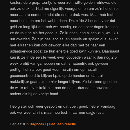
kosten, dure grap. Eentje is weer zo’n witte golden retriever, die
ook zo druk is. Had me eigenlijk voorgenomen om zo’n hond niet
meer aan te nemen omdat die ene te druk was. Maar heb toch
maar besloten om het wel te doen. Dezelfde 2 honden voor dat
geld zo lang lijkt me toch wel handig, na een paar dagen kennen
ze de routine als het goed is. Ze kunnen lang alleen zijn, wel 8-9
uur overdag. Ze zijn heel sociaal en speels en spelen dus lekker
met elkaar en kan ook gewoon elke dag met ze naar een
uitlaatservice zodat ze hun energie goed kwijt kunnen. Daarnaast
kan ik ze in de eerste week even opvoeden waar ik dan nog 2,5
week profijt van ga hebben en dat is natuurlijk ook gewoon
prettig. Het zal ook goed voor me zijn om op mezelf
geconcentreerd te blijven i.p.v. op de honden en dat zal
makkelijker gaan als ze hier langer blijven. Ze luisteren goed en
de witte retriever trekt niet aan de riem , dus dat is sowieso al
anders als bij de vorige hond.
Heb gister ook weer gesport en dat voelt goed, heb er vandaag
ook wel weer zin in, maar hou toch maar een dagje rust.
Geplaatst in
Dagboek I
|
Geef een reactie