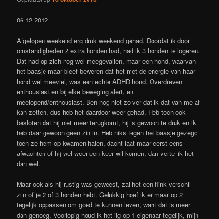
06-12-2012
Afgelopen weekend erg druk weekend gehad. Doordat ik door
omstandigheden 2 extra honden had, had ik 3 honden te logeren.
Dat had op zich nog wel meegevallen, maar een hond, waarvan
het baasje maar bleef beweren dat het met de energie van haar
hond wel meeviel, was een echte ADHD hond. Overdreven
enthousiast en bij elke beweging alert, en
meelopend/enthousiast. Ben nog niet zo ver dat ik dat van me af
kan zetten, dus heb het daardoor weer gehad. Heb toch ook
besloten dat hij niet meer terugkomt, hij is gewoon te druk en ik
heb daar gewoon geen zin in. Heb niks tegen het baasje gezegd
toen ze hem op kwamen halen, dacht laat maar eerst eens
afwachten of hij wel weer een keer wil komen, dan vertel ik het
dan wel.
Maar ook als hij rustig was geweest, zal het een flink verschil
zijn of je 2 of 3 honden hebt. Gelukkig hoef ik er maar op 2
tegelijk oppassen om goed te kunnen leven, want dat is meer
dan genoeg. Voorlopig houd ik het iig op 1 eigenaar tegelijk, mijn