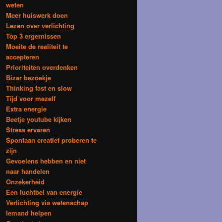
weten
Meer huiswerk doen
Lezen over verlichting
Top 3 ergernissen
Moeite de realiteit te
accepteren
Prioriteiten overdenken
Bizar bezoekje
Thinking fast en slow
Tijd voor mezelf
Extra energie
Beetje youtube kijken
Stress ervaren
Spontaan creatief proberen te
zijn
Gevoelens hebben en niet
naar handelen
Onzekerheid
Een luchtbel van energie
Verlichting via wetenschap
Iemand helpen