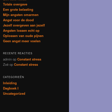
Totale overgave
Een grote belasting
Mijn angsten omarmen
Angst voor de dood
Jezelf overgeven aan jezelf
Angsten lossen echt op
Oplossen van oude pijnen
Geen angst meer voelen
RECENTE REACTIES
admin
op
Constant stress
Zoë
op
Constant stress
CATEGORIEËN
Inleiding
Dagboek I
Uncategorized