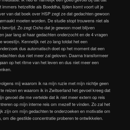
 immers hetzelfde als Boeddha, lijden komt voort uit je
jver van dat boek over HSP zegt ze dat gedachten gewoon
emaakt moeten worden. De studie stopt trouwens niet als
en bevrijd. Zo zegt Osho dat je gewoon moet blijven
en jaar lang al haar gedachten onderzocht en de 4 vragen
e woestijn. Kennelijk net zo lang totdat het een
onderzoek dus automatisch doet op het moment dat een
edachten dus niet meer zal geloven. Daarna transformeer
aan op het ritme van het leven en dus niet meer een
enken.
volgens mij waarom ik na mijn ruzie met mijn nichtje geen
te reizen en waarom ik in Zwitserland het gevoel kreeg dat
jn gevoel die me vertelde dat ik niet meer extern op reis
eren op mijn interne reis om mezelf te vinden. Zo zal het
ijk zijn om mijn gedachten te onderzoeken en motivatie om
n, om die gestilde concentratie proberen te ontwikkelen.