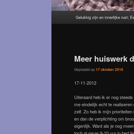
Hoofdmenu
Gelukkig zijn en innerlijke rust; E
Meer huiswerk 
Geplaatst op
17 oktober 2016
17-11-2012
Uiteraard heb ik er nog steed
me eindelijk echt te realiseren 
zelf. Zo heb ik mijn prioriteite
en dan de verplichting om broo
eigenlijk. Want als je nog mee
toch al gauw 9-10 uur in bed lig