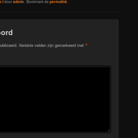
 I
door
admin
. Bookmark de
permalink
.
oord
*
ubliceerd.
Vereiste velden zijn gemarkeerd met