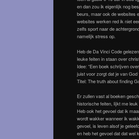
en dan zou ik eigenlijk nog be
beurs, maar ook de websites e
websites werken red ik niet een
zelfs sport naar de achtergron
namelijk stress op.
Heb de Da Vinci Code gelezen 
leuke feiten in staan over chris
Idee: “Een boek schrijven ove
juist voor zorgt dat je van God v
Titel: The truth about finding G
Er zullen vast al boeken gesch
historische feiten, lijkt me leu
Heb ook het gevoel dat ik maar
wordt wakker wanneer ik wakke
gevoel, is leven alsof je gelee
en heb het gevoel dat dat wel k