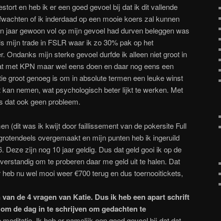
stort en heb ik er een goed gevoel bij dat ik dit vallende
 afwachten of ik inderdaad op een mooie koers zal kunnen
en jaar gewoon vol op mijn gevoel had durven beleggen was
ls mijn trade in FSLR waar ik zo 30% pak op het
r. Ondanks mijn sterke gevoel durfde ik alleen niet groot in
 dat met KPN maar wel eens doen en daar nog eens een
itie groot genoeg is om in absolute termen een leuke winst
 kan nemen, wat psychologisch beter lijkt te werken. Met
is dat ook geen probleem.
n (dit was ik kwijt door faillissement van de pokersite Full
k grotendeels overgemaakt en mijn punten heb ik ingeruild
. Deze zijn nog 10 jaar geldig. Dus dat geld gooi ik op de
 verstandig om te proberen daar me geld uit te halen. Dat
 heb nu wel mooi weer €700 terug en dus toernooitickets,
van de 4 vragen van Katie. Dus ik heb een apart schrift
 om de dag in te schrijven om gedachten te
 meditatie. Ik heb er namelijk een goed gevoel bij dat dat