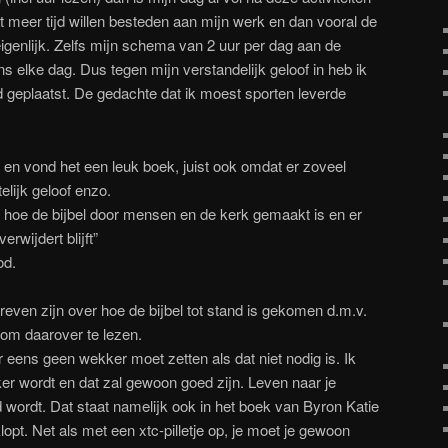
st meer tijd willen besteden aan mijn werk en dan vooral de
igenlijk. Zelfs mijn schema van 2 uur per dag aan de
s elke dag. Dus tegen mijn verstandelijk geloof in heb ik
d geplaatst. De gedachte dat ik moest sporten leverde
en vond het een leuk boek, juist ook omdat er zoveel
telijk geloof enzo.
r hoe de bijbel door mensen en de kerk gemaakt is en er
erwijdert blijft”
od.
reven zijn over hoe de bijbel tot stand is gekomen d.m.v.
k om daarover te lezen.
 eens geen wekker moet zetten als dat niet nodig is. Ik
r wordt en dat zal gewoon goed zijn. Leven naar je
fd wordt. Dat staat namelijk ook in het boek van Byron Katie
lopt. Net als met een xtc-pilletje op, je moet je gewoon