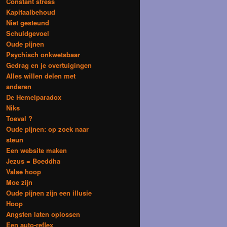
Constant stress
Kapitaalbehoud
Niet gesteund
Schuldgevoel
Oude pijnen
Psychisch onkwetsbaar
Gedrag en je overtuigingen
Alles willen delen met
anderen
De Hemelparadox
Niks
Toeval ?
Oude pijnen: op zoek naar
steun
Een website maken
Jezus = Boeddha
Valse hoop
Moe zijn
Oude pijnen zijn een illusie
Hoop
Angsten laten oplossen
Een auto-reflex