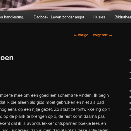
en handleiding.
Dagboek: Leven zonder angst
Illusies
Bibliothe
Berichtnavigatie
←
Vorige
Volgende
→
doen
s moeite mee om een goed leef schema te vinden. Ik begin
dat ik die alleen als gids moet gebruiken en niet als pad
n nog eens op een rijtje gezet. Zo staat zelfontwikkeling op 1
d op de plank te brengen op 2, de rest komt daarna pas
rekent dat ik ’s avonds lekker ontspannen boekje lees en
 (incl uur lezen) dan is mijn dag al vol na deze activiteiten