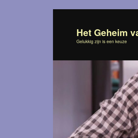
Spring
naar
de
Het Geheim va
primaire
Gelukkig zijn is een keuze
inhoud