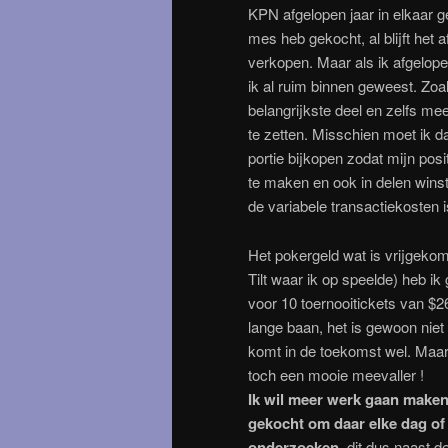
KPN afgelopen jaar in elkaar ge
mes heb gekocht, al blijft het
verkopen. Maar als ik afgelop
ik al ruim binnen geweest. Zoa
belangrijkste deel en zelfs mee
te zetten. Misschien moet ik
portie bijkopen zodat mijn pos
te maken en ook in delen winst
de variabele transactiekosten 
Het pokergeld wat is vrijgekome
Tilt waar ik op speelde) heb i
voor 10 toernooitickets van $26
lange baan, het is gewoon niet
komt in de toekomst wel. Maar
toch een mooie meevaller !
Ik wil meer werk gaan maken 
gekocht om daar elke dag of
onderzoeken,
dit dus naast de