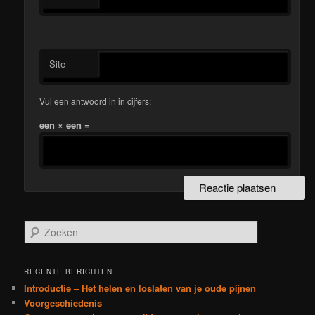
Site
Vul een antwoord in in cijfers:
een × een =
Z
o
e
k
RECENTE BERICHTEN
e
Introductie – Het helen en loslaten van je oude pijnen
n
Voorgeschiedenis