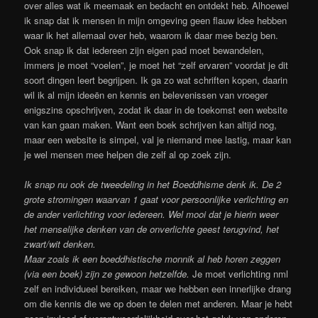
over alles wat ik meemaak en bedacht en ontdekt heb. Alhoewel
ik snap dat ik mensen in mijn omgeving geen flauw idee hebben
waar ik het allemaal over heb, waarom ik daar mee bezig ben.
Ook snap ik dat iedereen zijn eigen pad moet bewandelen,
immers je moet “voelen”, je moet het “zelf ervaren” voordat je dit
soort dingen leert begrijpen. Ik ga zo wat schriften kopen, daarin
wil ik al mijn ideeën en kennis en belevenissen van vroeger
enigszins opschrijven, zodat ik daar in de toekomst een website
van kan gaan maken. Want een boek schrijven kan altijd nog,
maar een website is simpel, val je niemand mee lastig, maar kan
je wel mensen mee helpen die zelf al op zoek zijn.
Ik snap nu ook de tweedeling in het Boeddhisme denk ik. De 2
grote stromingen waarvan 1 gaat voor persoonlijke verlichting en
de ander verlichting voor iedereen. Wel mooi dat je hierin weer
het menselijke denken van de onverlichte geest terugvind, het
zwart/wit denken.
Maar zoals ik een boeddhistische monnik al heb horen zeggen
(via een boek) zijn ze gewoon hetzelfde.
Je moet verlichting nml
zelf en individueel bereiken, maar we hebben een innerlijke drang
om die kennis die we op doen te delen met anderen. Maar je hebt