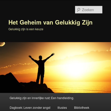
Spring
naar
Zoek
de
primaire
Het Geheim van Gelukkig Zijn
inhoud
Gelukkig zijn is een keuze
Hoofdmenu
Gelukkig zijn en innerlijke rust; Een handleiding.
Dagboek: Leven zonder angst
Illusies
Bibliotheek