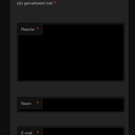
*
zijn gemarkeerd met
*
Reactie
*
Naam
*
E-mail