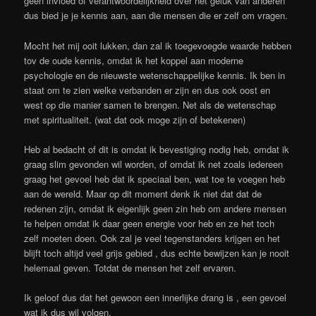
geen invloed of verantwoordelijkheid over het geluk van anderen
dus bied je je kennis aan, aan die mensen die er zelf om vragen.
Mocht het mij ooit lukken, dan zal ik toegevoegde waarde hebben
tov de oude kennis, omdat ik het koppel aan moderne
psychologie en de nieuwste wetenschappelijke kennis. Ik ben in
staat om te zien welke verbanden er zijn en dus ook oost en
west op die manier samen te brengen. Net als de wetenschap
met spiritualiteit. (wat dat ook moge zijn of betekenen)
Heb al bedacht of dit is omdat ik bevestiging nodig heb, omdat ik
graag slim gevonden wil worden, of omdat ik net zoals iedereen
graag het gevoel heb dat ik speciaal ben, wat toe te voegen heb
aan de wereld. Maar op dit moment denk ik niet dat dat de
redenen zijn, omdat ik eigenlijk geen zin heb om andere mensen
te helpen omdat ik daar geen energie voor heb en ze het toch
zelf moeten doen. Ook zal je veel tegenstanders krijgen en het
blijft toch altijd veel grijs gebied , dus echte bewijzen kan je nooit
helemaal geven. Totdat de mensen het zelf ervaren.
Ik geloof dus dat het gewoon een innerlijke drang is , een gevoel
wat ik dus wil volgen.