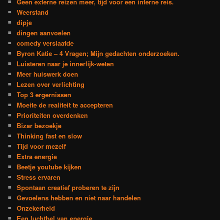
Geen externe reizen meer, tijd voor een interne reis.
Weerstand
dipje
dingen aanvoelen
comedy verslaafde
Byron Katie – 4 Vragen; Mijn gedachten onderzoeken.
Luisteren naar je innerlijk-weten
Meer huiswerk doen
Lezen over verlichting
Top 3 ergernissen
Moeite de realiteit te accepteren
Prioriteiten overdenken
Bizar bezoekje
Thinking fast en slow
Tijd voor mezelf
Extra energie
Beetje youtube kijken
Stress ervaren
Spontaan creatief proberen te zijn
Gevoelens hebben en niet naar handelen
Onzekerheid
Een luchtbel van energie