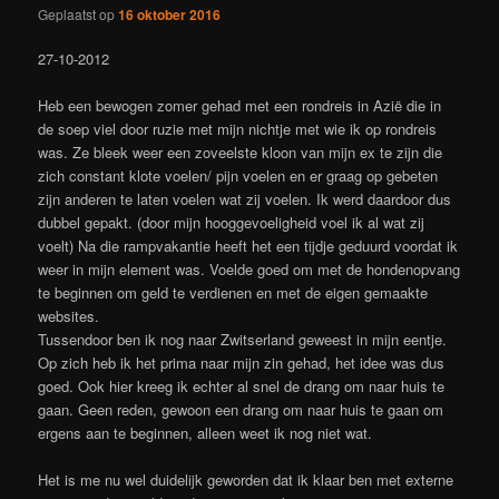
Geplaatst op
16 oktober 2016
27-10-2012
Heb een bewogen zomer gehad met een rondreis in Azië die in
de soep viel door ruzie met mijn nichtje met wie ik op rondreis
was. Ze bleek weer een zoveelste kloon van mijn ex te zijn die
zich constant klote voelen/ pijn voelen en er graag op gebeten
zijn anderen te laten voelen wat zij voelen. Ik werd daardoor dus
dubbel gepakt. (door mijn hooggevoeligheid voel ik al wat zij
voelt) Na die rampvakantie heeft het een tijdje geduurd voordat ik
weer in mijn element was. Voelde goed om met de hondenopvang
te beginnen om geld te verdienen en met de eigen gemaakte
websites.
Tussendoor ben ik nog naar Zwitserland geweest in mijn eentje.
Op zich heb ik het prima naar mijn zin gehad, het idee was dus
goed. Ook hier kreeg ik echter al snel de drang om naar huis te
gaan. Geen reden, gewoon een drang om naar huis te gaan om
ergens aan te beginnen, alleen weet ik nog niet wat.
Het is me nu wel duidelijk geworden dat ik klaar ben met externe