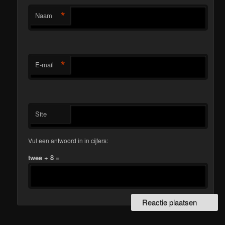
*
Naam
*
E-mail
Site
Vul een antwoord in in cijfers:
twee + 8 =