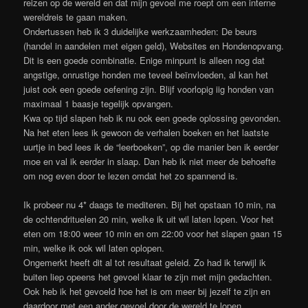
reizen op de wereld en dat mijn gevoel me roept om een interne
wereldreis te gaan maken.
Ondertussen heb ik 3 duidelijke werkzaamheden: De beurs
(handel in aandelen met eigen geld), Websites en Hondenopvang.
Dit is een goede combinatie. Enige minpunt is alleen nog dat
angstige, onrustige honden me teveel beïnvloeden, al kan het
juist ook een goede oefening zijn. Blijf voorlopig iig honden van
maximaal 1 baasje tegelijk opvangen.
Kwa op tijd slapen heb ik nu ook een goede oplossing gevonden.
Na het eten lees ik gewoon de verhalen boeken en het laatste
uurtje in bed lees ik de “leerboeken”, op die manier ben ik eerder
moe en val ik eerder in slaap. Dan heb ik niet meer de behoefte
om nog even door te lezen omdat het zo spannend is.
Ik probeer nu 4* daags te mediteren. Bij het opstaan 10 min, na
de ochtendrituelen 20 min, welke ik uit wil laten lopen. Voor het
eten om 18:00 weer 10 min en om 22:00 voor het slapen gaan 15
min, welke ik ook wil laten oplopen.
Ongemerkt heeft dit al tot resultaat geleid. Zo had ik terwijl ik
buiten liep opeens het gevoel klaar te zijn met mijn gedachten.
Ook heb ik het gevoeld hoe het is om meer bij jezelf te zijn en
daardoor met een ander gevoel door de wereld te lopen.