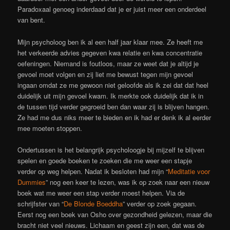
Paradoxaal genoeg inderdaad dat je er juist meer een onderdeel
van bent.
Mijn psycholoog ben ik al een half jaar klaar mee. Ze heeft me
het verkeerde advies gegeven kwa relatie en kwa concentratie
oefeningen. Niemand is foutloos, maar ze weet dat je altijd je
gevoel moet volgen en zij liet me bewust tegen mijn gevoel
ingaan omdat ze me gewoon niet geloofde als ik zei dat dat heel
duidelijk uit mijn gevoel kwam. Ik merkte ook duidelijk dat ik in
de tussen tijd verder gegroeid ben dan waar zij is blijven hangen.
Ze had me dus niks meer te bieden en ik had er denk ik al eerder
mee moeten stoppen.
Ondertussen is het belangrijk psycholoogje bij mijzelf te blijven
spelen en goede boeken te zoeken die me weer een stapje
verder op weg helpen. Nadat ik besloten had mijn “
Meditatie voor
Dummies
” nog een keer te lezen, was ik op zoek naar een nieuw
boek wat me weer een stap verder moest helpen. Via de
schrijfster van “
De Blonde Boeddha
” verder op zoek gegaan.
Eerst nog een boek van Osho over gezondheid gelezen, maar die
bracht niet veel nieuws. Lichaam en geest zijn een, dat was de