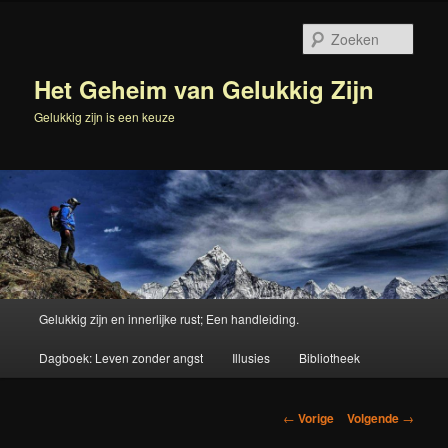
Spring
naar
Zoek
de
primaire
Het Geheim van Gelukkig Zijn
inhoud
Gelukkig zijn is een keuze
Hoofdmenu
Gelukkig zijn en innerlijke rust; Een handleiding.
Dagboek: Leven zonder angst
Illusies
Bibliotheek
Berichtnavigatie
←
Vorige
Volgende
→