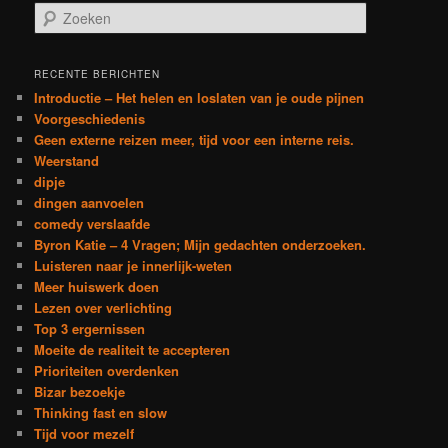
Z
o
e
k
RECENTE BERICHTEN
e
Introductie – Het helen en loslaten van je oude pijnen
n
Voorgeschiedenis
Geen externe reizen meer, tijd voor een interne reis.
Weerstand
dipje
dingen aanvoelen
comedy verslaafde
Byron Katie – 4 Vragen; Mijn gedachten onderzoeken.
Luisteren naar je innerlijk-weten
Meer huiswerk doen
Lezen over verlichting
Top 3 ergernissen
Moeite de realiteit te accepteren
Prioriteiten overdenken
Bizar bezoekje
Thinking fast en slow
Tijd voor mezelf