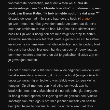
voornaamste boodschap, maar dat wisten we al.
Via de
aanbevelingen van “de blonde boeddha” uitgekomen bij een
boek van Byron Katie: “Ik heb je liefde nodig, is dat waar ?”
Grappig genoeg had mijn zusje haar eerste boek (
4 vragen
)
gelezen, maar het niks gevonden omdat ze dacht dat dat niks
met haar probleem te maken had. Maar het blijkt idd weer een
boek te zijn wat ik nodig heb om mijn volgende stap te zetten.
Alhoewel meditatie ook tot doel heeft je gedachten stil te zetten
en erover te contempleren wat die gedachten nou inhouden, bied
het basis-handboek hier geen handvaten voor. Dit boek laat op
een meer westerse manier zien dat je gedachten illusies zijn en
je gevangen houden.
Op het moment dat ik hier echt aan wilde beginnen voelde ik een
fysieke weerstand opkomen, dit i.c.m. de hond (– loge) die echt
super zenuwachtig en jeukerig was leidde weer tot een kleine
terugval. Op dit moment ben ik al bijna een week aan het
kwakkelen met een verkoudheid die nu ook echt lijkt doorgezet.
Ik had gisteren opeens de ingeving dat dit gewoon een fysieke
sabotage van mijn ego is om mijn plannen mezelf van hem te
bevrijden tegen te houden. Ik laat me er deze keer niet door